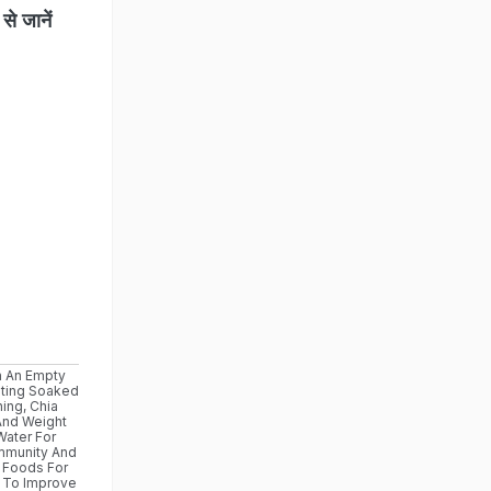
े जानें
n An Empty
ating Soaked
ning
,
Chia
And Weight
ater For
mmunity And
 Foods For
 To Improve