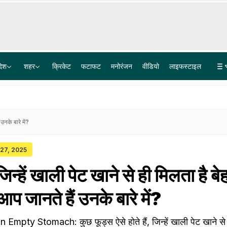
देश
शहर
क्रिकेट
फटाफट
मनोरंजन
वीडियो
लाइफस्टाइल
बोफोर्स घोटाले के 40 साल पुराने केस का कानूनी अंत, सुप्रीम कोर्ट ने खारिज की आखिरी अपील
लश्कर के आतंकी लतीफ भट पर 15 लाख का इनाम, टारगेट किलिंग को अंजाम देने का है शक
उनके बारे में?
 27, 2025
िन्हें खाली पेट खाने से ही मिलता है ब
आप जानते हैं उनके बारे में?
pty Stomach: कुछ फूड्स ऐसे होते हैं, जिन्हें खाली पेट खाने से