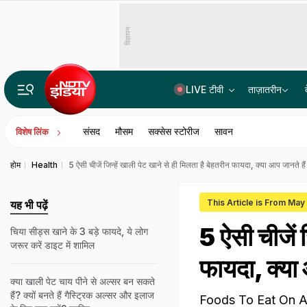
विज्ञापन
LIVE टीवी
ताज़ातरीन
भारत में बैठकर अमेरिका में लगा रहे थे करोड़ों का चूना, CBI ने साइबर गैंग का किया पर्दाफाश; 4 गिरफ्ता
संसद
मौसम
सक्सेस स्टोरीज
सावन
विशेष लिंक
होम
Health
5 ऐसी चीजें जिन्हें खाली पेट खाने से ही मिलता है बेहतरीन फायदा, क्या आप जानते हैं 
This Article is From May
यह भी पढ़ें
5 ऐसी चीजें ज
चिया सीड्स खाने के 3 बड़े फायदे, ये लोग
जरूर करें डाइट में शामिल
फायदा, क्या 
क्या खाली पेट चाय पीने से अल्सर बन सकते
हैं? क्यों बनते हैं गैस्ट्रिक अल्सर और इलाज
Foods To Eat On An Em