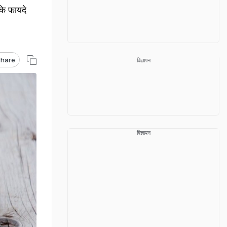
के फायदे
hare
विज्ञापन
विज्ञापन