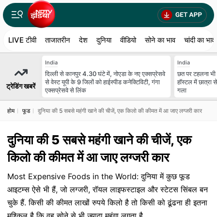
LIVE टीवी
ताजातरीन
देश
दुनिया
वीडियो
सोने का भाव
चांदी का भाव
India
India
दिल्ली से कानपुर 4.30 घंटे में, नोएडा के नए एक्सप्रेसवे
छत पर टहलना भी स
से वेस्ट यूपी के 9 जिलों को हाईस्पीड कनेक्टिविटी, गंगा
हॉस्टल में छात्रा 
ट्रेडिंग खबरें
एक्सप्रेसवे से लिंक
गला
होम
फूड
दुनिया की 5 सबसे महंगी खाने की चीजें, एक किलो की कीमत में आ जाए लग्जरी कार
दुनिया की 5 सबसे महंगी खाने की चीजें, एक
किलो की कीमत में आ जाए लग्जरी कार
Most Expensive Foods in the World: दुनिया में कुछ फूड
आइटम्स ऐसे भी हैं, जो लग्जरी, रॉयल लाइफस्टाइल और स्टेटस सिंबल बन
चुके हैं. किसी की कीमत लाखों रुपये किलो है तो किसी को ढूंढना ही इतना
मुश्किल है कि वह सोने से भी ज्यादा महंगा लगता है.