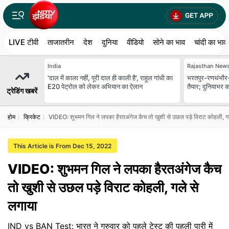
LIVE टीवी
ताजातरीन
देश
दुनिया
वीडियो
सोने का भाव
चांदी का भाव
India
Rajasthan New
'दाल में काला नहीं, पूरी दाल ही काली है', राहुल गांधी का
भरतपुर-रणथंभौर-हाड
E20 पेट्रोल को लेकर अभियान का ऐलान
तैयार; दुनियाभर क
ट्रेडिंग खबरें
होम
क्रिकेट
VIDEO: शुभमन गिल ने लपका हैरतअंगेज कैच तो खुशी से उछल पड़े विराट कोहली, ग
This Article is From Dec 15, 2022
VIDEO: शुभमन गिल ने लपका हैरतअंगेज कैच
तो खुशी से उछल पड़े विराट कोहली, गले से
लगाया
IND vs BAN Test: भारत ने गुरुवार को पहले टेस्ट की पहली पारी में