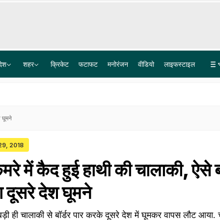
देश
शहर
क्रिकेट
फटाफट
मनोरंजन
वीडियो
लाइफस्टाइल
अक्षरधाम से सीधे नोएडा एयरपोर्ट, 50 KM का सफर 40 मिनट में, दिल्ली-यूपी और हरियाणा के शहरों की बदलेगी किस्मत
अंदरूनी कलह से परेशान हैं पंजाब के राजनीतिक दल, क्या बिना एकता के मिल पाएगी चुनाव में जीत
 घूमने
 29, 2018
 में कैद हुई हाथी की चालाकी, ऐसे ब
 दूसरे देश घूमने
ड़ी ही चालाकी से बॉर्डर पार करके दूसरे देश में घूमकर वापस लौट आया. 