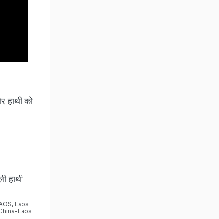
और हाथी को
ली हाथी
AOS
,
Laos
China-Laos