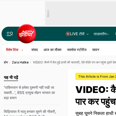
विज्ञापन
LIVE टीवी
ताज़ातरीन
'दाल में काला नहीं, पूरी दाल ही काली है', E20 पेट्रोल को लेकर राहुल गांधी का बयान
संसद
आज का मौसम
सक्सेस स्टोरीज
सावन
विशेष लिंक
होम
Zara Hatke
VIDEO: कैमरे में कैद हुई हाथी की चालाकी, ऐसे बॉर्डर पार कर पहुंचा दूसरे देश
This Article is From Jan
यह भी पढ़ें
VIDEO: कैमरे
'पाकिस्तान से हमेशा दुश्मनी नहीं रखी जा
सकती...', RSS प्रमुख मोहन भागवत का
बड़ा बयान
पार कर पहुंचा
चिड़ियाघर में भालू बनकर घूमने की नौकरी,
सुबह घूमने निकला हाथी ब