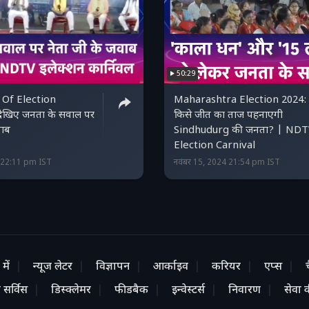
50:29
Of Election
Maharashtra Election 2024:
 देखिए जनता के सवाल पर
किसे जीत का ताज पहनाएगी
वाब
Sindhudurg की जनता? | ND
Election Carnival
4 22:11 pm IST
नवंबर 15, 2024 21:54 pm IST
में
न्यूज लेटर
विज्ञापन
आर्काइव
करियर
एप्स
 सर्विस
डिस्क्लेमर
फीडबैक
इन्वेस्टर्स
निवारण
सेवा की