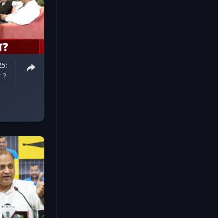
25:
र ?