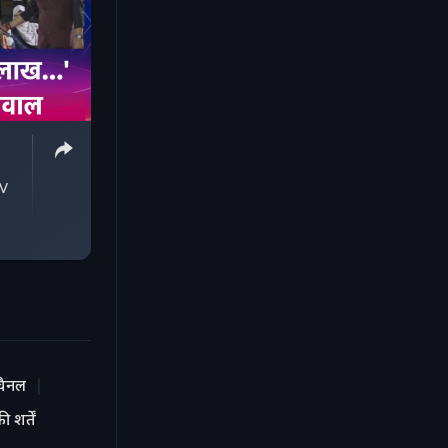
TV
चैनल
 शर्तें