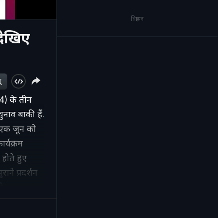
विज्ञापन
देखिए
ू
) के तीन
नाव बाकी हैं.
 एक जून को
ार्यक्रम
होते हुए
ाने प्रदर्शन
ै.