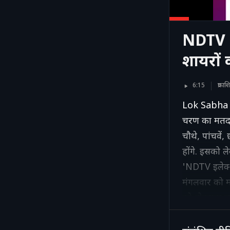
NDTV E
शायरों 
6:15
प्रक
Lok Sabha 
चरण का मतदान
चौथे, पांचवे
होंगे. इसको ल
'NDTV इलेक्श
मंगलवार को मध्
को दोहराना चा