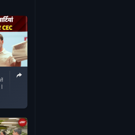
ों
 |