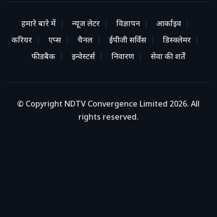
हमारे बारे में
न्यूज लेटर
विज्ञापन
आर्काइव
करियर
एप्स
चैनल
ईपीजी सर्विस
डिस्क्लेमर
फीडबैक
इन्वेस्टर्स
निवारण
सेवा की शर्तें
© Copyright NDTV Convergence Limited 2026. All
rights reserved.