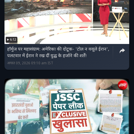
6:12
हॉर्मुज पर महासंग्राम: अमेरिका की दोटूक- 'टोल न वसूले ईरान',
पलटवार में ईरान ने रख दीं युद्ध के हर्जाने की शर्तें!
अगस्त 09, 2026 09:10 am IST