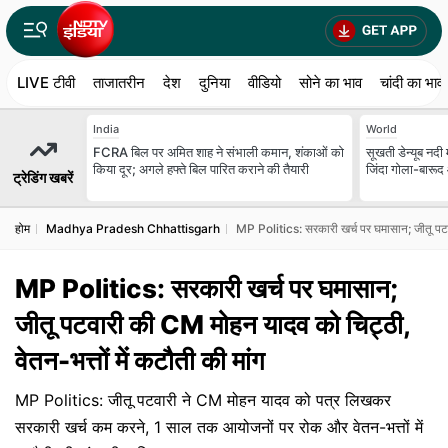
LIVE टीवी
ताजातरीन
देश
दुनिया
वीडियो
सोने का भाव
चांदी का भाव
India
World
FCRA बिल पर अमित शाह ने संभाली कमान, शंकाओं को
सूखती डेन्यूब नदी में
किया दूर; अगले हफ्ते बिल पारित कराने की तैयारी
जिंदा गोला-बारूद
ट्रेडिंग खबरें
होम
Madhya Pradesh Chhattisgarh
MP Politics: सरकारी खर्च पर घमासान; जीतू पटवा
MP Politics: सरकारी खर्च पर घमासान;
जीतू पटवारी की CM मोहन यादव को चिट्ठी,
वेतन-भत्तों में कटौती की मांग
MP Politics: जीतू पटवारी ने CM मोहन यादव को पत्र लिखकर
सरकारी खर्च कम करने, 1 साल तक आयोजनों पर रोक और वेतन-भत्तों में