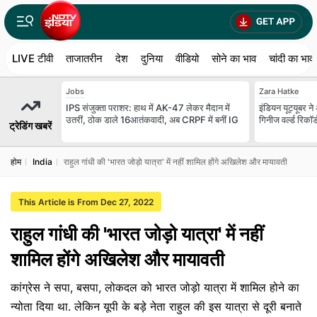
LIVE टीवी
ताजातरीन
देश
दुनिया
वीडियो
सोने का भाव
चांदी का भाव
Jobs
Zara Hatke
IPS संजुक्ता पराशर: हाथ में AK-47 लेकर मैदान में
इंडियन यूट्यूबर ने
उतरीं, ठोक डाले 16आतंकवादी, अब CRPF में बनीं IG
गिनीज वर्ल्ड रिकॉर
ट्रेडिंग खबरें
होम
India
राहुल गांधी की 'भारत जोड़ो यात्रा' में नहीं शामिल होंगे अखिलेश और मायावती
This Article is From Dec 27, 2022
राहुल गांधी की 'भारत जोड़ो यात्रा' में नहीं
शामिल होंगे अखिलेश और मायावती
कांग्रेस ने सपा, बसपा, लोकदल को भारत जोड़ो यात्रा में शामिल होने का
न्योता दिया था. लेकिन यूपी के बड़े नेता राहुल की इस यात्रा से दूरी बनाते