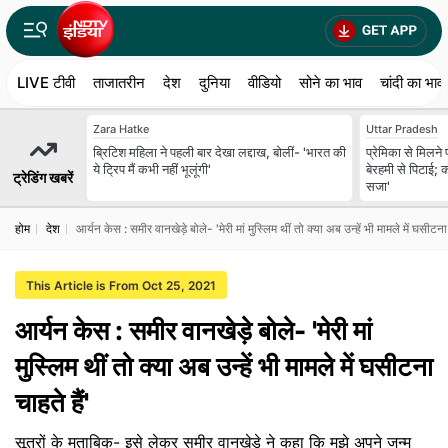
LIVE टीवी
ताजातरीन
देश
दुनिया
वीडियो
सोने का भाव
चांदी का भाव
Zara Hatke
Uttar Pradesh
ब्रिटिश महिला ने पहली बार देखा लद्दाख, बोलीं- 'भारत की
प्रेमिका से मिलने 
ये ट्रिप मैं कभी नहीं भूलूंगी'
बेरहमी से पिटाई; क
ट्रेडिंग खबरें
सजा'
होम
देश
आर्यन केस : समीर वानखेड़े बोले- 'मेरी मां मुस्लिम थीं तो क्या अब उन्हें भी मामले में घसीटना 
This Article is From Oct 25, 2021
आर्यन केस : समीर वानखेड़े बोले- 'मेरी मां
मुस्लिम थीं तो क्या अब उन्हें भी मामले में घसीटना
चाहते हैं'
सूत्रों के मुताबिक- इसे लेकर समीर वानखेड़े ने कहा कि मुझे अपने जन्म