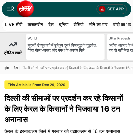
LIVE टीवी
ताजातरीन
देश
दुनिया
वीडियो
सोने का भाव
चांदी का भाव
World
Uttar Pradesh
सूखती डेन्यूब नदी में डूबे हुए दूसरे विश्वयुद्ध के युद्धपोत,
अतीक अहमद के बेटे
जिंदा गोला-बारूद और मैमथ के अवशेष मिले
बाद से नहीं मिल 
ट्रेडिंग खबरें
होम
देश
दिल्ली की सीमाओं पर प्रदर्शन कर रहे किसानों के लिए केरल के किसानों ने भिजवाया 16
This Article is From Dec 29, 2020
दिल्ली की सीमाओं पर प्रदर्शन कर रहे किसानों
के लिए केरल के किसानों ने भिजवाया 16 टन
अनानास
केरल के इरनाकुलम जिले में गुरुवार को वझाकुलम से 16 टन अनानास