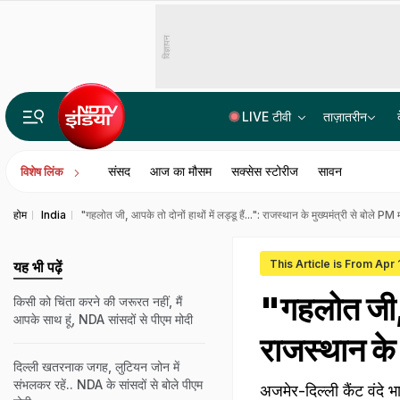
विज्ञापन
LIVE टीवी
ताज़ातरीन
रांची में छात्रों के मार्च के दौरान हंगामा, AISA चीफ नेहा पर फेंकी गई स्याही
संसद
आज का मौसम
सक्सेस स्टोरीज
सावन
विशेष लिंक
होम
India
"गहलोत जी, आपके तो दोनों हाथों में लड्डू हैं...": राजस्‍थान के मुख्‍यमंत्री से बोले PM 
This Article is From Apr
यह भी पढ़ें
"गहलोत जी, आ
किसी को चिंता करने की जरूरत नहीं, मैं
आपके साथ हूं, NDA सांसदों से पीएम मोदी
राजस्‍थान के 
दिल्ली खतरनाक जगह, लुटियन जोन में
संभलकर रहें.. NDA के सांसदों से बोले पीएम
अजमेर-दिल्ली कैंट वंदे भा