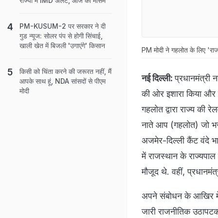
राज्यों में IMD अलर्ट, आज का मौसम
PM-KUSUM-2 पर सरकार ने दी
गुड न्‍यूज: सोलर पंप से होगी सिंचाई,
खाली खेत में बिजली 'उगाएंगे' किसान
PM मोदी ने गहलोत के लिए 'राजस्‍थ
किसी को चिंता करने की जरूरत नहीं, मैं
नई दिल्‍ली:
प्रधानमंत्री न
आपके साथ हूं, NDA सांसदों से पीएम
मोदी
की ओर इशारा क‍िया और र
गहलोत द्वारा राज्‍य की रे
नाते आप (गहलोत) जो भरो
अजमेर-दिल्ली कैंट वंदे 
में राजस्थान के राज्यपाल 
मौजूद थे. वहीं, प्रधानमंत्
अपने संबोधन के आखिर में म
जारी राजनीतिक उठापटक क