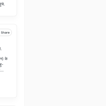
ंचे.
Share
ी.
न) के
हु-
दा…