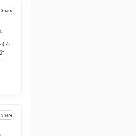
Share
ी.
न) के
हु-
दा…
Share