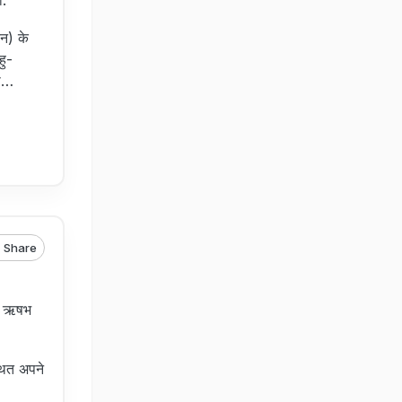
ी.
न) के
हु-
दा…
Share
ेटे ऋषभ
्थित अपने