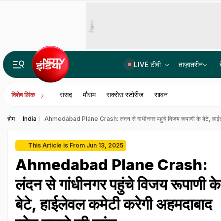
विज्ञापन
LIVE टीवी
ताज़ातरीन
14वीं JPSC PT विवाद में बड़ा एक्शन, JPSC के तीन सदस्यों को CID का समन, सोमवार से होगी पूछताछ
संसद
मौसम
सक्सेस स्टोरीज
सावन
विशेष लिंक
होम
India
Ahmedabad Plane Crash: लंदन से गांधीनगर पहुंचे विजय रूपाणी के बेटे, हाईले
This Article is From Jun 13, 2025
Ahmedabad Plane Crash:
लंदन से गांधीनगर पहुंचे विजय रूपाणी के
बेटे, हाईलेवल कमेटी करेगी अहमदाबाद