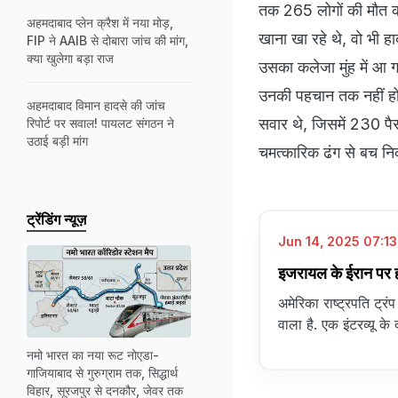
तक 265 लोगों की मौत की प
अहमदाबाद प्लेन क्रैश में नया मोड़,
खाना खा रहे थे, वो भी ह
FIP ने AAIB से दोबारा जांच की मांग,
क्या खुलेगा बड़ा राज
उसका कलेजा मुंह में आ गय
उनकी पहचान तक नहीं हो 
अहमदाबाद विमान हादसे की जांच
सवार थे, जिसमें 230 पैस
रिपोर्ट पर सवाल! पायलट संगठन ने
उठाई बड़ी मांग
चमत्कारिक ढंग से बच न
ट्रेंडिंग न्यूज़
Jun 14, 2025 07:13
इजरायल के ईरान पर हम
अमेरिका राष्ट्रपति ट्
वाला है. एक इंटरव्यू क
नमो भारत का नया रूट नोएडा-
गाजियाबाद से गुरुग्राम तक, सिद्धार्थ
विहार, सूरजपुर से दनकौर, जेवर तक