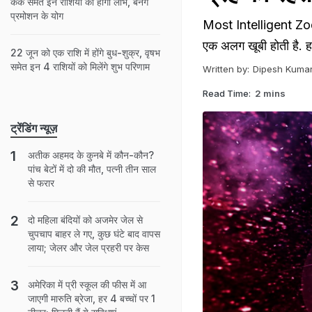
कर्क समेत इन राशियों को होगा लाभ, बनेंगे
प्रमोशन के योग
Most Intelligent Zodia
एक अलग खूबी होती है. 
22 जून को एक राशि में होंगे बुध-शुक्र, वृषभ
समेत इन 4 राशियों को मिलेंगे शुभ परिणाम
Written by:
Dipesh Kuma
Read Time:
2 mins
ट्रेंडिंग न्यूज़
अतीक अहमद के कुनबे में कौन-कौन?
पांच बेटों में दो की मौत, पत्नी तीन साल
से फरार
दो मह‍िला बंद‍ियों को अजमेर जेल से
चुपचाप बाहर ले गए, कुछ घंटे बाद वापस
लाया; जेलर और जेल प्रहरी पर केस
अमेरिका में प्री स्कूल की फीस में आ
जाएगी मारुति ब्रेजा, हर 4 बच्चों पर 1