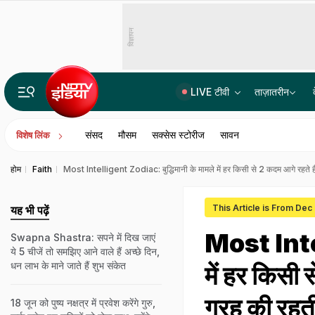
विज्ञापन
LIVE टीवी
ताज़ातरीन
पेपर सेट करने वाले NTA एक्सपर्ट्स ने लीक किया था NEET पेपर! CBI चार्जशीट में 3 अहम किरदारों का नाम
संसद
मौसम
सक्सेस स्टोरीज
सावन
विशेष लिंक
होम
Faith
Most Intelligent Zodiac: बुद्धिमानी के मामले में हर किसी से 2 कदम आगे रहते हैं 
This Article is From Dec
यह भी पढ़ें
Most Intel
Swapna Shastra: सपने में दिख जाएं
ये 5 चीजें तो समझिए आने वाले हैं अच्छे दिन,
धन लाभ के माने जाते हैं शुभ संकेत
में हर किसी 
ग्रह की रहती
18 जून को पुष्य नक्षत्र में प्रवेश करेंगे गुरु,