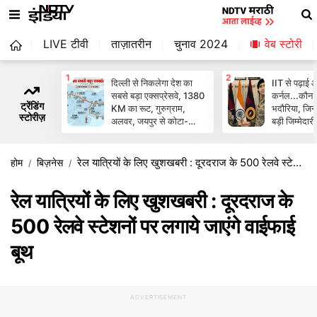
LIVE टीवी
ताज़ातरीन
चुनाव 2024
वेब स्‍टोरी
1
2
दिल्ली से निकलेगा देश का
IIT से पढ़ाई 
सबसे बड़ा एक्सप्रेसवे, 1380
कर्नल...कौन ह
ट्रेंडिंग
KM का रूट, गुरुग्राम,
भदौरिया, जिन्हे
स्टोरीज़
अलवर, जयपुर से कोटा-
बड़ी जिम्मेदारी
रतलाम, सूरत तक
रेल यात्रियों के लिए खुशखबरी : दूरदराज के 500 रेलवे स्टेशनों पर लगाये जाएंगे वाईफाई बूथ
होम
बिज़नेस
रेल यात्रियों के लिए खुशखबरी : दूरदराज के
500 रेलवे स्टेशनों पर लगाये जाएंगे वाईफाई
बूथ
ADVERTISEMENT