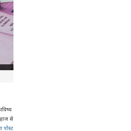
भविष्य
िहाज से
या पोस्ट