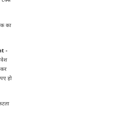
तक का
t -
िवेश
ं कर
ुपए हो
 कटता