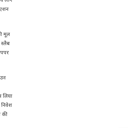
युएशन
ी मूल
स्लैब
आपपर
 उन
भ लिया
 निवेश
े की