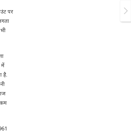
उंट पर
 लगता
 भी
ता
में
 है.
ानी
याज
 रकम
1961