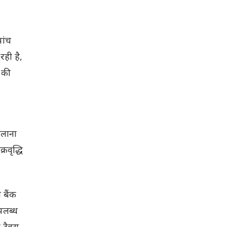
ांच
ही है,
ज की
ालाना
वृद्धि
 बैंक
पलब्ध
टैक्स