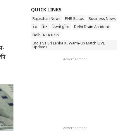
QUICK LINKS
Rajasthan News
PNR Status
Business News
देश
क्रिकेट
फिल्मी दुनिया
Delhi Drain Accident
Delhi-NCR Rain
India vs Sri Lanka XI Warm-up Match LIVE
स-
Updates
 की
Advertisement
Advertisement