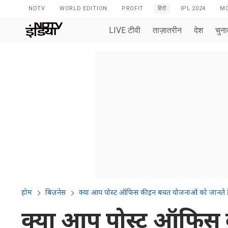
NDTV
WORLD EDITION
PROFIT
हिंदी
IPL 2024
MO
LIVE टीवी
ताज़ातरीन
देश
चुन
होम
बिज़नेस
क्या आप पोस्ट ऑफिस 