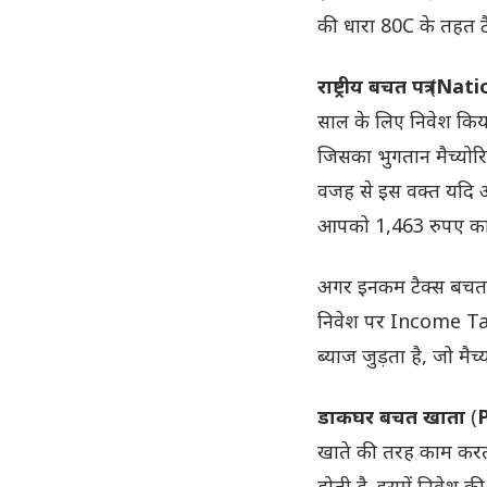
की धारा 80C के तहत टै
राष्ट्रीय बचत पत्र
(
Natio
साल के लिए निवेश किय
जिसका भुगतान मैच्योरिट
वजह से इस वक्त यदि आ
आपको 1,463 रुपए का
अगर इनकम टैक्स बचत क
निवेश पर Income Tax 
ब्याज जुड़ता है, जो मै
डाकघर बचत खाता
(
खाते की तरह काम करत
होती है. इसमें निवेश