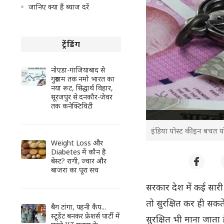
जानिए क्या हैं ब्याज दरें
ट्रेंडिंग
नोएडा-गाजियाबाद से
गुरुग्राम तक नमो भारत का
नया रूट, सिद्धार्थ विहार,
सूरजपुर से दनकौर-जेवर
तक कनेक्टिविटी
इंडिया पोस्ट की इन बचत य
Weight Loss और
Diabetes में कौन है
बेस्ट? रागी, ज्वार और
बाजरा का पूरा सच
सरकार देश में कई सारी
तो सुरक्षित कर ही सकत
बैग टांगा, पहनी कैप...
स्टूडेंट बनकर फ्रेशर्स पार्टी में
सुरक्षित भी माना जात