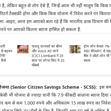
 है, लेकिन बहुत-से लोग ऐसे हैं, जिन्हें आज भी नहीं मालूम कि किस
ा रिटर्न टैक्सफ्री होगा और किस-किस योजना में निवेश करने पर कितना
ोगा. आइए, आज हम आपको बता रहे हैं कि भारतीय डाक विभाग की
करने पर आपको कितना ब्याज हासिल हो सकता है.
ैलरी
पालतू जानवरों का बीमा
होम लोन केवल 7% 
से बढ़कर
और Voice AI! जानें
RBI की MPC से पह
ोगी!
ICICI Lombard ने 25
बैंक ने ऑटो लोन भी
कैसे
साल पर लॉन्च किए ये 25
सस्ता
फीचर्स
 योजना (Senior Citizen Savings Scheme - SCSS):
इस स
किसी भी योजना से ज़्यादा यानी कि 7.9 फीसदी सालाना ब्याज दिया 
ही बार कम से कम 1,000 रुपये और अधिकतम 15 लाख रुपए का निवेश
योजना सिर्फ उन लोगों के लिए है, जिनकी आयु 60 वर्ष से अधिक है. 