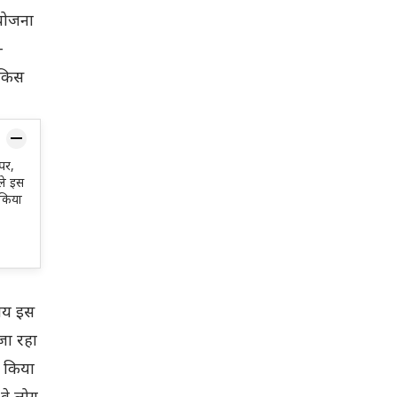
 योजना
-
 किस
पर,
ले इस
 किया
मय इस
जा रहा
 किया
वे लोग