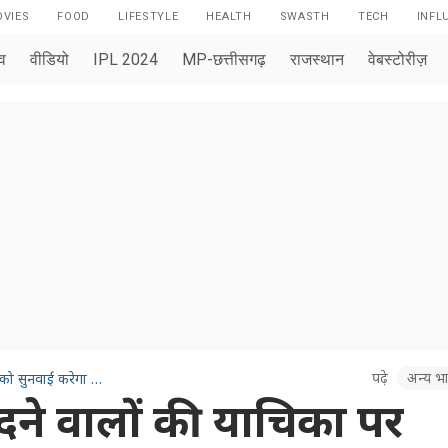
VIES
FOOD
LIFESTYLE
HEALTH
SWASTH
TECH
INFL
ाव
वीडियो
IPL 2024
MP-छत्तीसगढ़
राजस्थान
वेबस्टोरीज़
पढ़े
अन्य भा
जेपी इंफ्राटेक से फ्लैट खरीदने वालों की याचिका पर गुरुवार को सुनवाई करेगा सुप्रीम कोर्ट
खरीदने वालों की याचिका पर