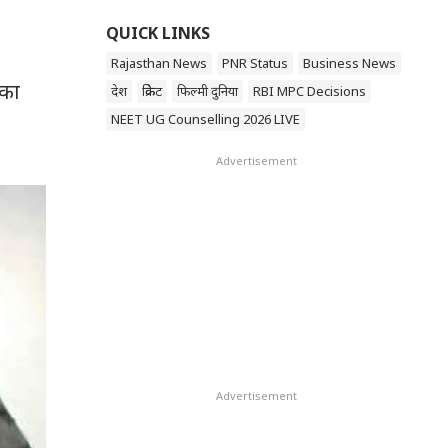
QUICK LINKS
Rajasthan News
PNR Status
Business News
नका
देश
क्रिकेट
फिल्मी दुनिया
RBI MPC Decisions
NEET UG Counselling 2026 LIVE
Advertisement
Advertisement