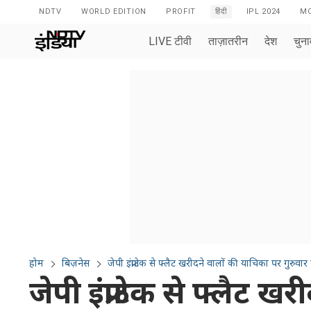
NDTV
WORLD EDITION
PROFIT
हिंदी
IPL 2024
MO
LIVE टीवी
ताज़ातरीन
देश
चुन
होम
बिज़नेस
जेपी इंफ्राटेक से फ्लैट 