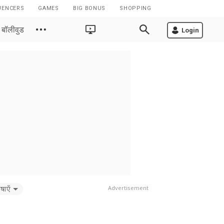
UENCERS
GAMES
BIG BONUS
SHOPPING
बॉलीवुड
Login
षाएँ
Advertisement