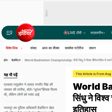
विज्ञापन
LIVE टीवी
ताज़ातरीन
'दाल में काला नहीं, पूरी दाल ही काली है', राहुल गांधी का E20 पेट्रोल को लेकर अभियान का ऐलान
संसद
आज का मौसम
सक्सेस स्टोरीज
सावन
विशेष लिंक
होम
बैडमिंटन
World Badminton Championship: पीवी सिंधु ने विश्व चैंपियनशिप में स्वर
This Article is From Aug
यह भी पढ़ें
World Ba
प्रकाश पादुकोण ने दामाद रणवीर सिंह की
जमकर की तारीफ, बोले-'धुरंधर'हिंसक फिल्म
थी, लेकिन लोगों को पसंद आई
सिंधु ने विश्
इतिहास
भरतपुर का पुल‍िस अध‍िकारी बैडम‍िंटन खेल