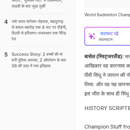
जाएगा', 'मुस्लिम नाटो' में पाकिस्तान,
सऊदी के बाद जुड़ा तुर्की
World Badminton Champion
नमो भारत मानेसर-रोहतक, बहादुरगढ़
से बावल-बहरोड़ तक 4 रूट पर दौड़ेगी,
दिल्ली से हरियाणा-राजस्थान तक रैपिड
फटाफट पढ़ें
रेल
हाइलाइट्स
Success Story: 2 बच्चों की मां
बासेल (स्विट्जरलैंड):
भा
बनीं पुल‍िस अफसर, 2 ऑपरेशन के बाद
आखिकार वह कारनामा कर ह
36 की उम्र में रचा इतिहास
पीवी सिंधु ने जापान की 
लिया. और वह यह कारनाम
इस जीत के साथ ही सिंधु
HISTORY SCRIPT
Champion Stuff f