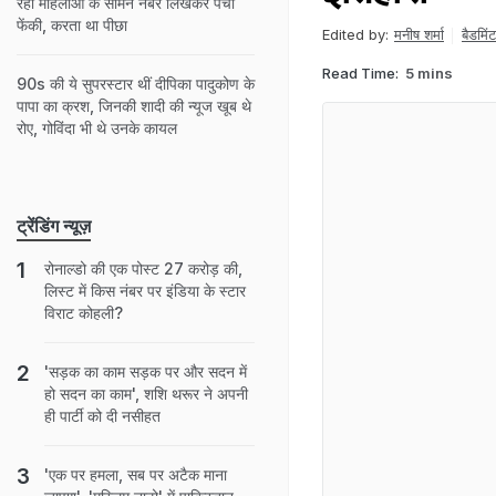
रही मह‍िलाओं के सामने नंबर ल‍िखकर पर्ची
फेंकी, करता था पीछा
Edited by:
मनीष शर्मा
बैडमिं
Read Time:
5 mins
90s की ये सुपरस्टार थीं दीपिका पादुकोण के
पापा का क्रश, जिनकी शादी की न्यूज खूब थे
रोए, गोविंदा भी थे उनके कायल
ट्रेंडिंग न्यूज़
रोनाल्डो की एक पोस्ट 27 करोड़ की,
लिस्ट में किस नंबर पर इंडिया के स्टार
विराट कोहली?
'सड़क का काम सड़क पर और सदन में
हो सदन का काम', शशि थरूर ने अपनी
ही पार्टी को दी नसीहत
'एक पर हमला, सब पर अटैक माना