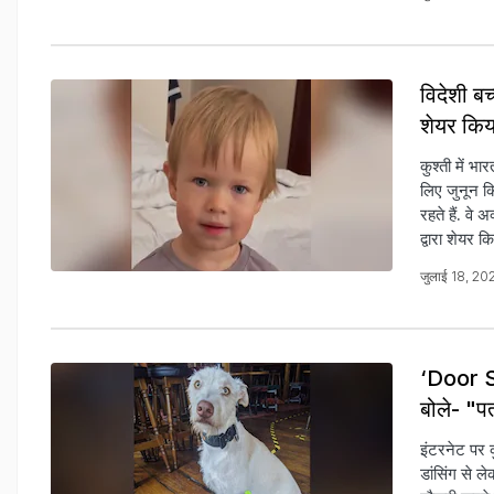
विदेशी बच
शेयर कि
कुश्ती में भ
लिए जुनून क
रहते हैं. वे
द्वारा शेयर क
जुलाई 18, 20
‘Door Su
बोले- "पत
इंटरनेट पर क
डांसिंग से ल