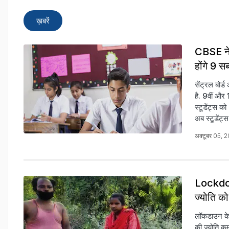
ख़बरें
CBSE ने 
होंगे 9 सब
सेंट्रल बोर
है. 9वीं और 
स्टूडेंट्स क
अब स्टूडेंट्
अक्टूबर 05, 
Lockdow
ज्योति क
लॉकडाउन के 
की ज्योति क