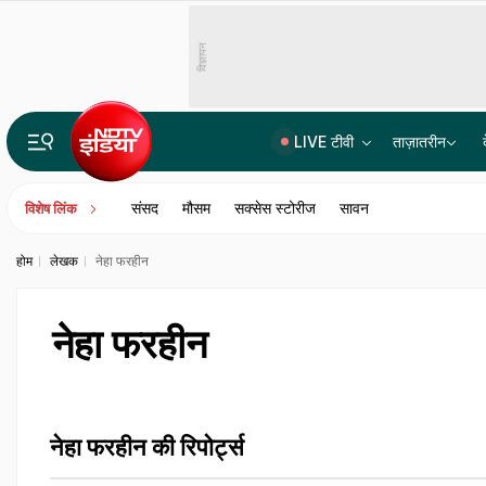
विज्ञापन
LIVE टीवी
ताज़ातरीन
Explainer: दिल्ली-NCR में क्यों हो रही लगातार झमाझम बारिश? समझ लीजिए इसकी वजह
संसद
मौसम
सक्सेस स्टोरीज
सावन
विशेष लिंक
होम
लेखक
नेहा फरहीन
नेहा फरहीन
नेहा फरहीन की रिपोर्ट्स