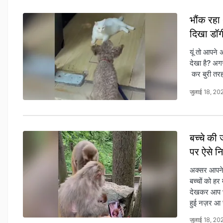
भौंक रहा 
दिखा डॉग
यूं तो आपने अ
देखा है? अगर
कर बुरी तरह
जुलाई 18, 20
बच्चे की
पर ऐसे नि
अक्सर आपने ल
बच्चों को ह
देखकर आप भी
हुई नज़र आ 
जुलाई 18, 20