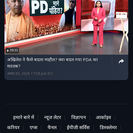
30:33
अखिलेश ने कैसे बदला माहौल? क्या बदल गया PDA का
मतलब?
अगस्त 05, 2026 17:58 pm IST
हमारे बारे में
न्यूज लेटर
विज्ञापन
आर्काइव
करियर
एप्स
चैनल
ईपीजी सर्विस
डिस्क्लेमर