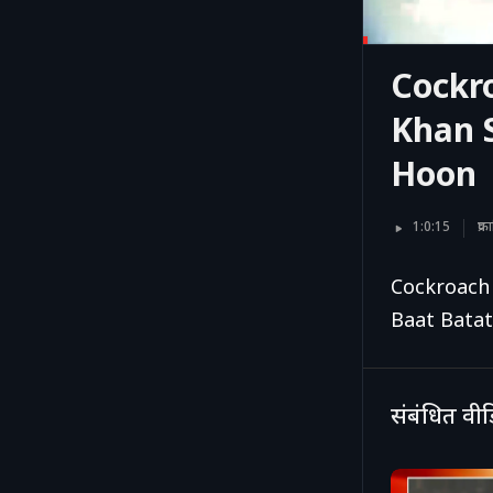
Cockroa
Khan S
Hoon
1:0:15
प्
Cockroach J
Baat Bata
संबंधित वी