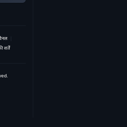
चैनल
 शर्तें
ved.