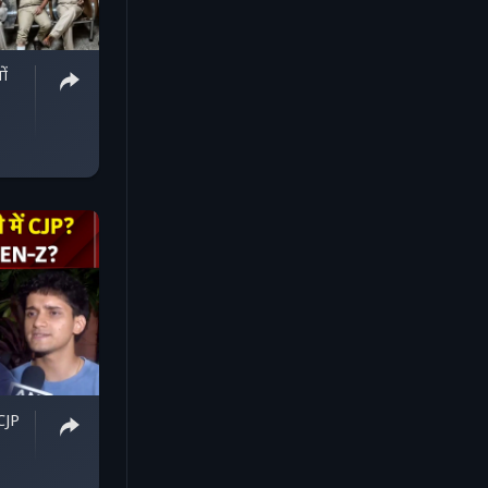
ों
CJP