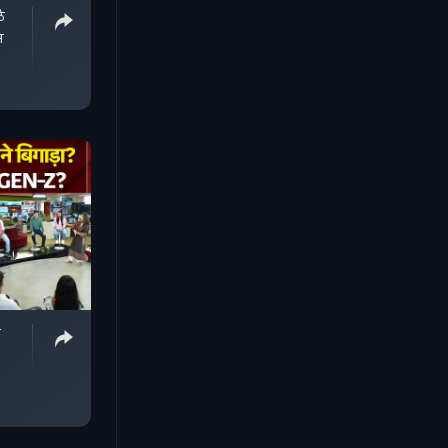
ठे
न
ा