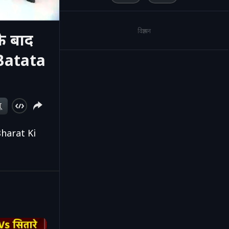
विज्ञापन
े बाद
 Batata
ू
Bharat Ki