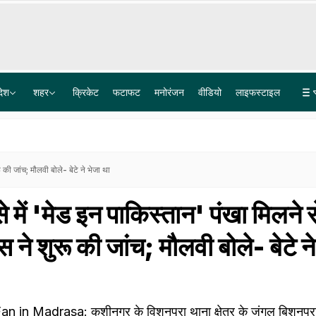
देश
शहर
क्रिकेट
फटाफट
मनोरंजन
वीडियो
लाइफस्टाइल
'दाल में काला नहीं, पूरी दाल ही काली है', राहुल गांधी का E20 पेट्रोल को लेकर अभियान का ऐलान
अक्षरधाम से सीधे नोएडा एयरपोर्ट, 50 KM का सफर 40 मिनट में, दिल्ली-यूपी और हरियाणा के शहरों की बदलेगी किस्मत
 की जांच; मौलवी बोले- बेटे ने भेजा था
में 'मेड इन पाकिस्तान' पंखा मिलने स
स ने शुरू की जांच; मौलवी बोले- बेटे ने
in Madrasa: कुशीनगर के विशुनपुरा थाना क्षेत्र के जंगल बिशुनपुरा