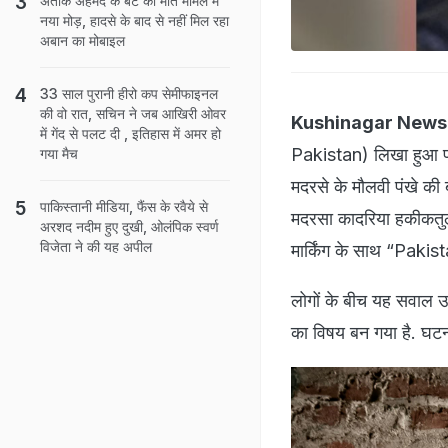
अतीक अहमद के बेटे की मौत मामले में
नया मोड़, हादसे के बाद से नहीं मिल रहा
अबान का मोबाइल
33 साल पुरानी हीरो कप सेमीफाइनल
की वो रात, सचिन ने जब आखिरी ओवर
Kushinagar News
में गेंद से पलट दी , इतिहास में अमर हो
Pakistan) लिखा हुआ पंख
गया मैच
मदरसे के मौलवी पंखे की ब
पाकिस्तानी मीडिया, फैंस के रवैये से
मदरसा कादरिया हकीकतुल उ
अरशद नदीम हुए दुखी, ओलंपिक स्वर्ण
विजेता ने की यह अपील
मार्किंग के साथ “Pakista
लोगों के बीच यह सवाल उ
का विषय बन गया है. घटन