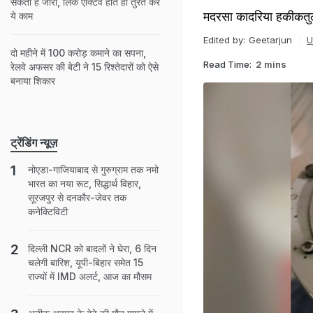
सकता है जारी, लिंक एक्टिव होते ही तुरंत करें
मदरसा कादरिया हकीकतुल उल
ये काम
Edited by:
Geetarjun
U
दो महीने में 100 करोड़ कमाने का सपना,
Read Time:
2 mins
रेलवे अफसर की बेटी ने 15 रिश्तेदारों को ऐसे
बनाया शिकार
ट्रेंडिंग न्यूज़
नोएडा-गाजियाबाद से गुरुग्राम तक नमो
भारत का नया रूट, सिद्धार्थ विहार,
सूरजपुर से दनकौर-जेवर तक
कनेक्टिविटी
दिल्ली NCR को बादलों ने घेरा, 6 दिन
चलेगी बारिश, यूपी-बिहार समेत 15
राज्यों में IMD अलर्ट, आज का मौसम