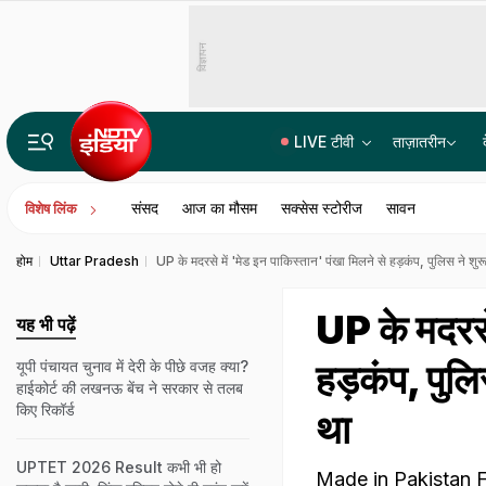
विज्ञापन
LIVE टीवी
ताज़ातरीन
15 साल की रंजिश, दर्जनों गोलियां और कई मर्डर... जानिए चरखी दादरी के कासनी-काला गैंग की पूरी कहानी
संसद
आज का मौसम
सक्सेस स्टोरीज
सावन
विशेष लिंक
होम
Uttar Pradesh
UP के मदरसे में 'मेड इन पाकिस्तान' पंखा मिलने से हड़कंप, पुलिस ने शुरू
UP के मदरसे 
यह भी पढ़ें
हड़कंप, पुलि
यूपी पंचायत चुनाव में देरी के पीछे वजह क्या?
हाईकोर्ट की लखनऊ बेंच ने सरकार से तलब
किए रिकॉर्ड
था
UPTET 2026 Result कभी भी हो
Made in Pakistan Fan 