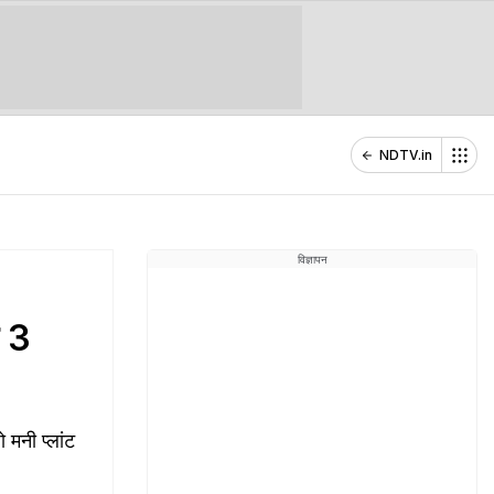
NDTV.in
विज्ञापन
े 3
 मनी प्लांट