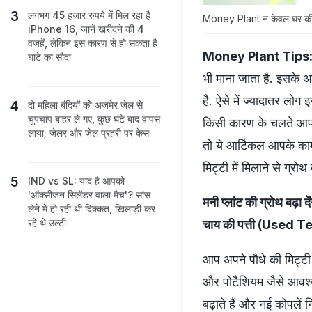
लगभग 45 हजार रुपये में मिल रहा है
Money Plant न केवल घर की शोभा
iPhone 16, जानें खरीदने की 4
वजहें, लेकिन इस कारण से हो सकता है
Money Plant Tips
घाटे का सौदा
भी माना जाता है. इसके अ
है. ऐसे में ज्यादातर लो
दो मह‍िला बंद‍ियों को अजमेर जेल से
चुपचाप बाहर ले गए, कुछ घंटे बाद वापस
किसी कारण के चलते आपका 
लाया; जेलर और जेल प्रहरी पर केस
तो ये आर्टिकल आपके काम 
मिट्टी में मिलाने से ग्रो
IND vs SL: याद है आपको
'ऑक्सीजन सिलेंडर वाला मैच'? सांस
मनी प्लांट की ग्रोथ बढ़ा दे
लेने में हो रही थी दिक्कत, खिलाड़ी कर
रहे थे उल्टी
चाय की पत्ती (Used
आप अपने पौधे की मिट्टी म
और पोटैशियम जैसे आवश्यक
बढ़ाते हैं और नई कोपलें न