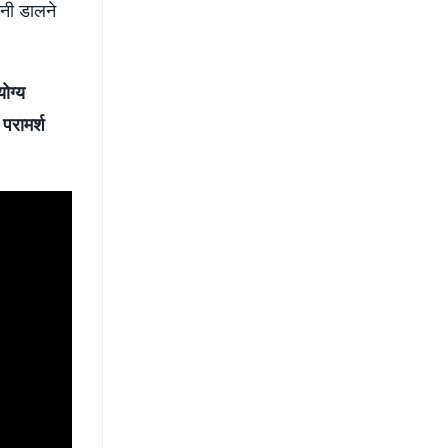
ानी डालने
ोग्य
परामर्श