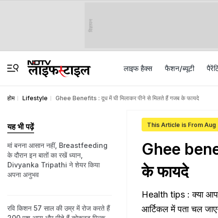
विज्ञापन
लाइफ हैक्स
फैशन/ब्‍यूटी
पैरेंट
होम
Lifestyle
Ghee Benefits : दूध में घी मिलाकर पीने से मिलते हैं गजब के फायदे
This Article is From Aug
यह भी पढ़ें
Ghee benefit
मां बनना आसान नहीं, Breastfeeding
के दौरान इन बातों का रखें ध्यान,
Divyanka Tripathi ने शेयर किया
के फायदे
अपना अनुभव
Health tips : क्या आपने 
रव‍ि क‍िशन 57 साल की उम्र में रोज करते हैं
आर्टिकल में पता चल जाए
200 पुश अप्‍स और पीते हैं कोकनट म‍िल्‍क