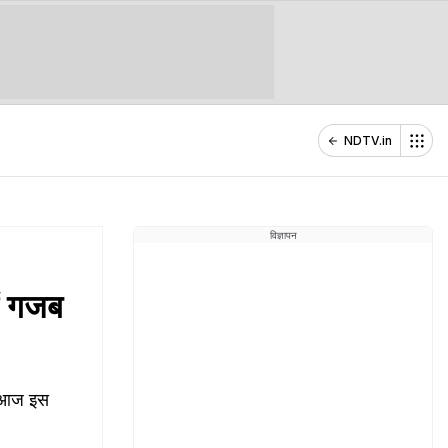
NDTV.in
विज्ञापन
ैं गजब
तो आज इस