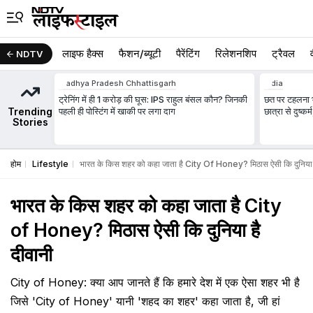
लाइफ हैक्स
फैशन/ब्‍यूटी
पैरेंटिंग
रिलेशनशिप
ट्रैवल
NDTV
Madhya Pradesh Chhattisgarh
India
ट्रेनिंग में ही 1 करोड़ की घूस: IPS राहुल बंसल कौन? जिनकी
छत पर टहलना भी
Trending
पहली ही पोस्टिंग में खाकी पर लगा दाग
छात्रा से दुष्क
Stories
होम
Lifestyle
भारत के किस शहर को कहा जाता है City Of Honey? मिठास ऐसी कि दुनिया ह
भारत के किस शहर को कहा जाता है City
of Honey? मिठास ऐसी कि दुनिया है
दीवानी
​City of Honey: क्या आप जानते हैं कि हमारे देश में एक ऐसा शहर भी है
जिसे 'City of Honey' यानी 'शहद का शहर' कहा जाता है, जी हां