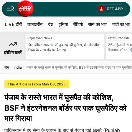
LIVE टीवी
ताजातरीन
देश
दुनिया
वीडियो
सोने का भाव
चांदी का भाव
Rajasthan News
Uttar Pradesh
जिस वांछित अपराधी को ढूंढ रही थी पुलिस, वो अभिजीत
25 मह‍िलाओं से शा
दीपके के साथ मंच पर बैठा रहा
व‍िधायक को भी नहीं 
ट्रेडिंग खबरें
होम
India
पंजाब के रास्ते भारत में घुसपैठ की कोशिश, BSF ने इंटरनेशनल बॉर्डर पर पाक घुसपैठि
This Article is From May 08, 2025
पंजाब के रास्ते भारत में घुसपैठ की कोशिश,
BSF ने इंटरनेशनल बॉर्डर पर पाक घुसपैठिए को
मार गिराया
पाकिस्तान में हुए सेना के एक्शन के बाद से पंजाब हाई अलर्ट (Punjab