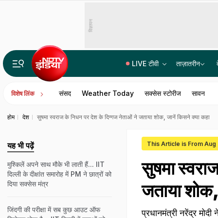
विज्ञापन
LIVE टीवी
ताज़ातरीन
उच्च न्यायालयों को एक साथ मिले ढाई दर्जन जज, 20 वकील बन गए HC के जस्टिस
संसद
Weather Today
सक्सेस स्टोरीज
सावन
विशेष लिंक
होम
देश
सुषमा स्वराज के निधन पर देश के दिग्गज नेताओं ने जताया शोक, जानें किसने क्या कहा
This Article is From Aug
यह भी पढ़ें
सुषमा स्वराज
मुश्किलें अपने साथ मौके भी लाती हैं... IIT
दिल्ली के दीक्षांत समारोह में PM ने छात्रों को
दिया सक्सेस मंत्र
जताया शोक, 
जिंदगी की परीक्षा में सब कुछ आउट ऑफ
प्रधानमंत्री नरेंद्र मो