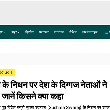
देश
शहर
क्रिकेट
फटाफट
मनोरंजन
वीडियो
लाइफस्टाइल
हम RSS का इतिहास पढ़ रहे हैं, पूरा समझने के बाद तय करेंगे अगला कदम: कर्नाटक सरकार
कल का मौसम: दिल्ली-NCR से यूपी-बिहार तक आफत की बारिश, मौसम विभाग ने दी बड़ी चेतावनी
 07, 2019
 के निधन पर देश के दिग्गज नेताओं ने
जानें किसने क्या कहा
दी ने पूर्व विदेश मंत्री सुषमा स्वराज (Sushma Swaraj) के निधन पर शोक 