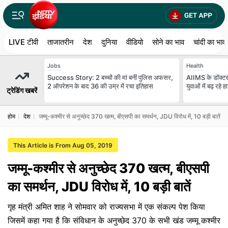
LIVE टीवी
ताजातरीन
देश
दुनिया
वीडियो
सोने का भाव
चांदी का भाव
Jobs
Health
Success Story: 2 बच्चों की मां बनीं पुल‍िस अफसर,
AIIMS के डॉक्‍टर 
2 ऑपरेशन के बाद 36 की उम्र में रचा इतिहास
युवाओं में बढ़ रहे ह
ट्रेडिंग खबरें
होम
देश
जम्मू-कश्मीर से अनुच्छेद 370 खत्म, बीएसपी का समर्थन, JDU विरोध में, 10 बड़ी बातें
This Article is From Aug 05, 2019
जम्मू-कश्मीर से अनुच्छेद 370 खत्म, बीएसपी
का समर्थन, JDU विरोध में, 10 बड़ी बातें
गृह मंत्री अमित शाह ने सोमवार को राज्यसभा में एक संकल्प पेश किया
जिसमें कहा गया है कि संविधान के अनुच्छेद 370 के सभी खंड जम्मू कश्मीर