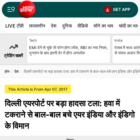
LIVE टीवी
ताजातरीन
देश
दुनिया
वीडियो
सोने का भाव
चांदी का भाव
Tech
India
EMI देने से चूके तो फोन होगा लॉक, RBI का नया नियम,
पंजाब में साथ आ
भुगतान के बाद इतनी देर में होगा अनलॉक
से संसद आकर मिल
ट्रेडिंग खबरें
होम
देश
दिल्‍ली एयरपोर्ट पर बड़ा हादसा टला: हवा में टकराने से बाल-बाल बचे एयर इंडिया और इंडिग
This Article is From Apr 07, 2017
दिल्‍ली एयरपोर्ट पर बड़ा हादसा टला: हवा में
टकराने से बाल-बाल बचे एयर इंडिया और इंडिगो
के विमान
विज्ञापन