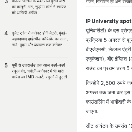
बोफोर्स घोटाले के 40 साल पुराने केस
रीजन, रिजर्वेशन एवं अन्य दस्तावे
का कानूनी अंत, सुप्रीम कोर्ट ने खारिज
की आखिरी अपील
IP University spo
यूनिवर्सिटी) के दस प्रो
बुलेट ट्रेन से कनेक्ट होगी मेट्रो, मुंबई-
अहमदाबाद हाईस्पीड कॉरिडोर का प्लान,
प्रक्रिया 5 अगस्त से शुरू
ठाणे, मुंब्रा और कल्याण तक कनेक्ट
बीएजेएमसी, लेटरल एंट्री 
एजुकेशन), बीए इंग्लिश (
यूपी से उत्तराखंड तक आज कहां-कहां
राउंड का प्रथम चरण 5 अग
स्कूल बंद, चमोली-बागेश्वर में भी भारी
बारिश का IMD अलर्ट, स्कूलों में छुट्टी
जिन्होंने 2,500 रुपये ज
अगस्त तक जमा कर इस र
काउंसलिंग में भागीदारी
जाएगा.
सीट आवंटन के उपरांत 10