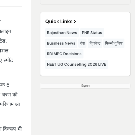
ी
Quick Links
ऑनलाइन
Rajasthan News
PNR Status
टेड,
Business News
देश
क्रिकेट
फिल्मी दुनिया
्पेशल
RBI MPC Decisions
ए स्पॉट
NEET UG Counselling 2026 LIVE
ल्क 6
विज्ञापन
स चरण की
ा परिणाम आ
ा विकल्प भी