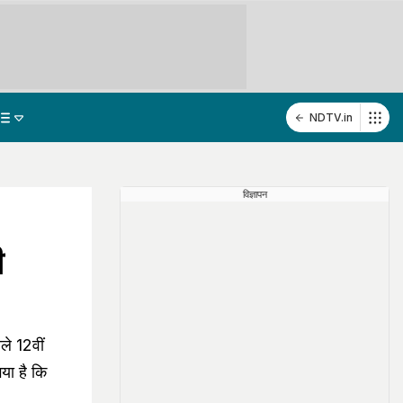
NDTV.in
विज्ञापन
ी
ले 12वीं
गया है कि