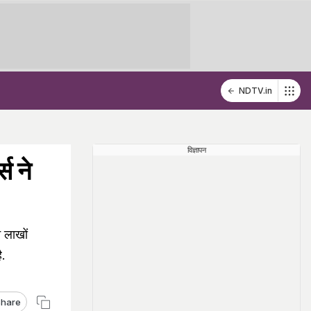
NDTV.in
विज्ञापन
स ने
े लाखों
ै.
hare