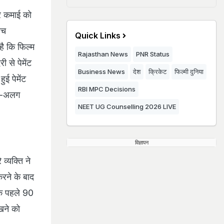
ार कमाई को
ीच
Quick Links
है कि फिल्म
Rajasthan News
PNR Status
ी से पेमेंट
Business News
देश
क्रिकेट
फिल्मी दुनिया
ुई पेमेंट
RBI MPC Decisions
लग-अलग
NEET UG Counselling 2026 LIVE
विज्ञापन
व्यक्ति ने
रने के बाद
 कि पहले 90
खने को