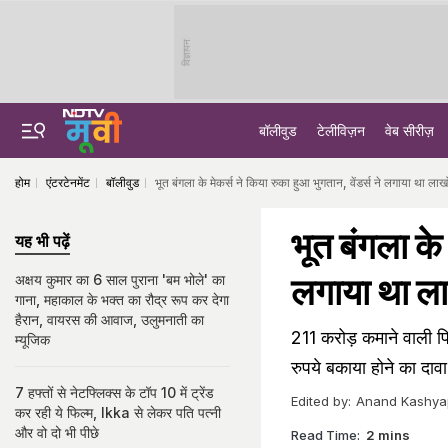
विज्ञापन
बॉलीवुड
टेलीविज़न
वेब सीरीज़
होम
एंटरटेनमेंट
बॉलीवुड
भूत बंगला के मेकर्स ने किया रुका हुआ भुगतान, वेंडर्स ने लगाया था ल
भूत बंगला के 
यह भी पढ़ें
लगाया था ला
अक्षय कुमार का 6 साल पुराना 'बम भोले' का
गाना, महाकाल के भक्त का रौद्र रूप कर देगा
हैरान, वायरस की आवाज, उलुमनाती का
211 करोड़ कमाने वाली फिल्
म्यूजिक
रुपये बकाया होने का दाव
7 हफ्तों से नेटफ्लिक्स के टॉप 10 में ट्रेंड
Edited by:
Anand Kashya
कर रही ये फिल्म, Ikka से लेकर पति पत्नी
और वो दो भी पीछे
Read Time:
2 mins