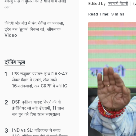
बेकाबू भीड़ ने पुलिस की 3 गाड़ियों में लगाई
Edited by:
श्यामजी तिवारी
(
आग
Read Time:
3 mins
जिंदगी और मौत में चंद सेकेंड का फासला,
ट्रेन बस 'छूकर' निकल गई, खौफनाक
Video
ट्रेंडिंग न्यूज़
IPS संजुक्ता पराशर: हाथ में AK-47
लेकर मैदान में उतरीं, ठोक डाले
16आतंकवादी, अब CRPF में बनीं IG
DSP कृतिका यादव: विप्रो की वो
इंजीनियर जो बनी डीएसपी, 11 साल
बाद गुरु को दिया खास सरप्राइज
IND vs SL: पडिक्कल ने बनाए