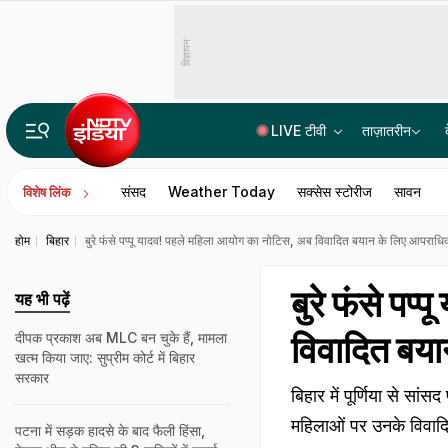
विज्ञापन
LIVE टीवी
ताज़ातरीन
झारखंड भर्ती परीक्षा विवाद: विरोध प्रदर्शन में नेहा बोरा की AISA की एंट्री, अलग मंच बनकर तैयार
संसद
Weather Today
सक्सेस स्टोरीज
सावन
विशेष लिंक
होम
बिहार
बुरे फंसे पप्पू यादव! पहले महिला आयोग का नोटिस, अब विवादित बयान के लिए आपराध
बुरे फंसे पप
यह भी पढ़ें
विवादित बय
दीपक प्रकाश अब MLC बन चुके हैं, मामला
खत्म किया जाए: सुप्रीम कोर्ट में बिहार
सरकार
बिहार में पूर्णिया से सा
महिलाओं पर उनके विवादित
पटना में सड़क हादसे के बाद फैली हिंसा,