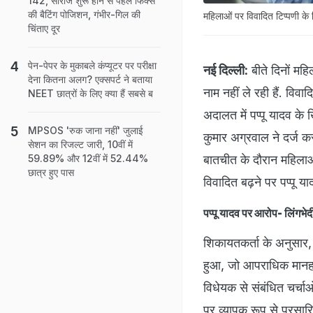
142, सीरीज शुरू होने से पहले फिक्स
की बैटिंग पोजिशन, गंभीर-गिल की
महिलाओं पर विवादित टिप्पणी क
चिंताए दूर
पेन-पेपर के मुकाबले कंप्यूटर पर परीक्षा
नई दिल्ली:
बीते दिनों महि
देना कितना अलग? एक्सपर्ट ने बताया
नाम नहीं ले रही हैं. वि
NEET छात्रों के लिए क्या हैं सबसे ब
अदालत में पप्पू यादव 
MPSOS 'रुक जाना नहीं' जुलाई
कुमार अग्रवाल ने दर्ज क
सेशन का रिजल्ट जारी, 10वीं में
बातचीत के दौरान महिलाओ
59.89% और 12वीं में 52.44%
छात्र हुए पास
विवादित बढ़ने पर पप्पू य
पप्पू यादव पर आरोप- लिंगभेदी
शिकायतकर्ता के अनुसार, 
हुआ, जो आपराधिक मानहानि
विधेयक से संबंधित चर्चाओ
पर व्यापक रूप से प्रसार