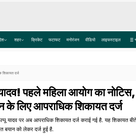
देश
शहर
क्रिकेट
फटाफट
मनोरंजन
वीडियो
लाइफस्टाइल
प्रयागराज में 'छात्रों की गूंज', राहुल गांधी बोले- सिस्टम के चक्रव्यूह में फंसे छात्र, रोजगार के दरवाजे बंद
लद्दाख में पर्यटकों का रिकॉर्ड सैलाब, सिर्फ दो महीनों में पहुंचे 2 लाख से ज्यादा सैलानी
िक शिकायत दर्ज
्पू यादव! पहले महिला आयोग का नोटिस
ान के लिए आपराधिक शिकायत दर्ज
ंसद पप्पू यादव पर अब आपराधिक शिकायत दर्ज कराई गई है. यह शिकायत बीते द
 बयान को लेकर दर्ज हुई है.