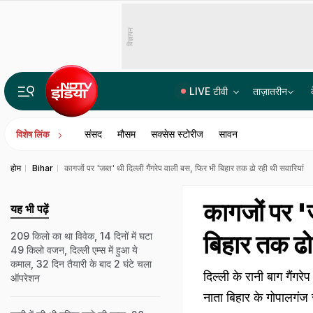
विज्ञापन
LIVE टीवी
ताज़ातरीन
उज्जैन से जयपुर 7 घंटे में सफर, इंदौर, से कोटा तक हाईस्पीड कनेक्टिविटी, MP-राजस्थान से दिल्ली की दूरी घटेगी
संसद
मौसम
सक्सेस स्टोरीज
सावन
विशेष लिंक
होम
Bihar
कागजों पर 'जब्त' थी दिल्ली गैंगरेप वाली बस, फिर भी बिहार तक ढो रही थी सवारियां
कागजों पर 'ज
यह भी पढ़ें
बिहार तक ढो 
209 किलो का था विवेक, 14 दिनों में घटा
49 किलो वजन, दिल्ली एम्स में हुआ ये
कमाल, 32 दिन तैयारी के बाद 2 घंटे चला
दिल्ली के रानी बाग गैंगर
ऑपरेशन
नाता बिहार के गोपालगंज से