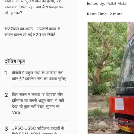
शादी में की थी पुलिस वाले की हत्या, 28
Edited by:
Pulkit Mittal
साल तक छिपता रहा, अब कैसे पकड़ा गया
डॉ. झटका?
Read Time:
2 mins
केजरीवाल का आरोप- सरकारी दबाव के
कारण वापस ली गई E20 पर रिपोर्ट
ट्रेंडिंग न्यूज़
बीजेपी में राहुल गांधी के पसंदीदा नेता
कौन है? कांग्रेस नेता का जवाब सुनिए
विल जैक्स ने लपका 'द हंड्रेड' लीग
इतिहास का सबसे अद्भुत कैच, ये नहीं
देखा तो कुछ नहीं देखा, तूफान सा
Viral
JPSC-JSSC आंदोलन: छात्रों से