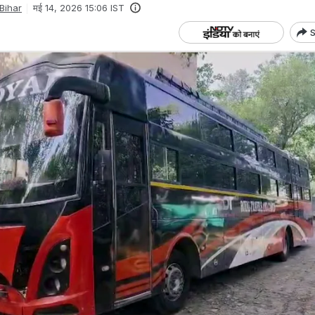
Bihar
मई 14, 2026 15:06 IST
S