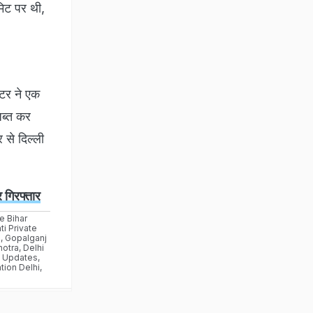
रमिट पर थी,
्टर ने एक
जब्त कर
 से दिल्ली
र गिरफ्तार
e Bihar
ti Private
e
,
Gopalganj
hotra
,
Delhi
e Updates
,
ation Delhi
,