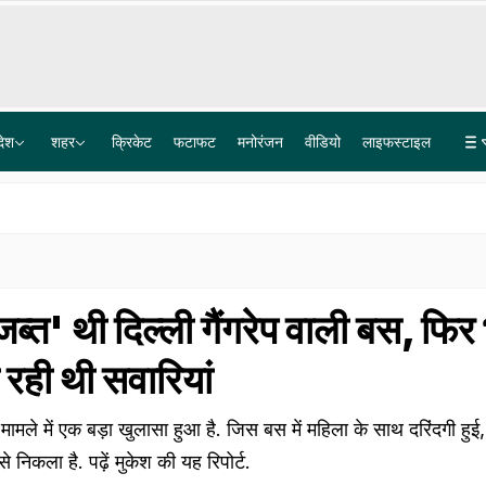
देश
शहर
क्रिकेट
फटाफट
मनोरंजन
वीडियो
लाइफस्टाइल
फिर भी दिल है हिन्दुस्तानी...दिल्ली में जन्म, अब सुप्रीम कोर्ट ऑफ जाम्बिया की जज, कहानी जस्टिस आभा पटेल की
गुजरात के इस कुएं को क्या हुआ? समंदर की जैसी उठ रही हैं लहरें, देखिए वीडियो
ब्त' थी दिल्ली गैंगरेप वाली बस, फिर
रही थी सवारियां
ेप मामले में एक बड़ा खुलासा हुआ है. जिस बस में महिला के साथ दरिंदगी हु
 निकला है. पढ़ें मुकेश की यह रिपोर्ट.