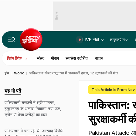
विज्ञापन
LIVE टीवी
ताज़ातरीन
पॉल्यूशन सर्टिफिकेट नहीं मिला तो कोर्ट पहुंचा कार मालिक, CJI बोले- प्रदूषण के खिलाफ लड़ाई का समर्थन करो
संसद
मौसम
सक्सेस स्टोरीज
सावन
विशेष लिंक
होम
World
पाकिस्तान: खैबर पख्तूनख्वा में आत्मघाती हमला, 12 सुरक्षाकर्मी की मौत
This Article is From Nov
यह भी पढ़ें
पाकिस्तान: ख
पाकिस्तानी तस्करों ने श्रीगंगानगर,
हनुमानगढ़ के अलावा निकाला नया रूट,
ड्रोन से भेजा करोड़ों का माल
सुरक्षाकर्मी 
पाकिस्तान में चल रही थी उग्रवाद विरोधी
Pakistan Attack: आईए