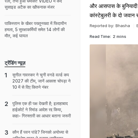
रैली, तभी हुआ धमाका! VIDEO में कैद
और आसपास के बुनियादी ढा
सुसाइड अटैक का खौफनाक मंजर
कांस्टेबुलरी के दो जवान 
पाकिस्तान के खैबर पख्तूनख्वा में फिदायीन
Reported by:
Bhasha
हमला, 5 सुरक्षाकर्मियों समेत 14 लोगों की
मौत, कई घायल
Read Time:
2 mins
ट्रेंडिंग न्यूज़
सुनील गावस्कर ने चुनी वनडे वर्ल्ड कप
2027 की टीम, जानें आकाश चोपड़ा ने
10 में से दिए कितने नंबर
पुलिस एक ही पक्ष देखती है; इलाहाबाद
हाईकोर्ट ने रिमांड आदेश रद्द किया,
कहा- गिरफ्तारी का आधार बताना जरूरी
कौन हैं पवन पांडे? जिनको अयोध्या से