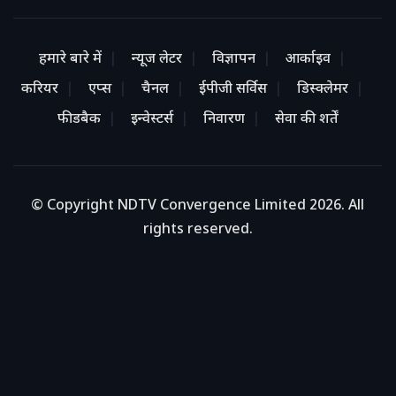
हमारे बारे में
न्यूज लेटर
विज्ञापन
आर्काइव
करियर
एप्स
चैनल
ईपीजी सर्विस
डिस्क्लेमर
फीडबैक
इन्वेस्टर्स
निवारण
सेवा की शर्तें
© Copyright NDTV Convergence Limited 2026. All
rights reserved.