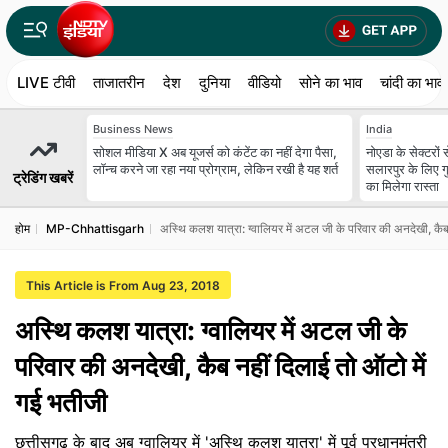
LIVE टीवी
ताजातरीन
देश
दुनिया
वीडियो
सोने का भाव
चांदी का भाव
Business News
India
सोशल मीडिया X अब यूजर्स को कंटेंट का नहीं देगा पैसा,
नोएडा के सेक्टरों
लॉन्च करने जा रहा नया प्रोग्राम, लेकिन रखी है यह शर्त
सलारपुर के लिए गु
ट्रेडिंग खबरें
का मिलेगा रास्ता
होम
MP-Chhattisgarh
अस्थि कलश यात्रा: ग्‍वालियर में अटल जी के परिवार की अनदेखी, कैब
This Article is From Aug 23, 2018
अस्थि कलश यात्रा: ग्‍वालियर में अटल जी के
परिवार की अनदेखी, कैब नहीं दिलाई तो ऑटो में
गई भतीजी
छत्तीसगढ़ के बाद अब ग्वालियर में 'अस्थि कलश यात्रा' में पूर्व प्रधानमंत्री