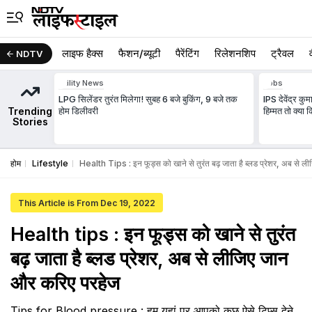
लाइफ हैक्स
फैशन/ब्‍यूटी
पैरेंटिंग
रिलेशनशिप
ट्रैवल
NDTV
Utility News
Jobs
LPG सिलेंडर तुरंत मिलेगा! सुबह 6 बजे बुकिंग, 9 बजे तक
IPS देवेंद्र कु
Trending
होम डिलीवरी
हिम्मत तो क्य
Stories
होम
Lifestyle
Health Tips : इन फूड्स को खाने से तुरंत बढ़ जाता है ब्लड प्रेशर, अब से 
This Article is From Dec 19, 2022
Health tips : इन फूड्स को खाने से तुरंत
बढ़ जाता है ब्लड प्रेशर, अब से लीजिए जान
और करिए परहेज
Tips for Blood pressure : हम यहां पर आपको कुछ ऐसे टिप्स देने