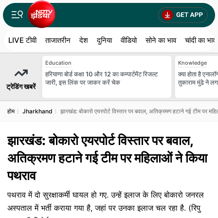
LIVE टीवी
ताजातरीन
देश
दुनिया
वीडियो
सोने का भाव
चांदी का भाव
Education
Knowledge
हरियाणा बोर्ड कक्षा 10 और 12 का कम्पार्टमेंट रिजल्ट
क्या होता है एना
जारी, इस लिंक पर जाकर करें चेक
तुकाराम मुंढे ने ल
ट्रेडिंग खबरें
होम
Jharkhand
झारखंड: बोकारो एयरपोर्ट विस्तार पर बवाल, अतिक्रमण हटाने गई टीम पर महि
झारखंड: बोकारो एयरपोर्ट विस्तार पर बवाल,
अतिक्रमण हटाने गई टीम पर महिलाओं ने क‍िया
पथराव
पथराव में दो सुरक्षाकर्मी घायल हो गए. उन्हें इलाज के ल‍िए बोकारो जनरल
अस्पताल में भर्ती कराया गया है, जहां पर उनका इलाज चल रहा है. (रिपु