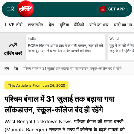
LIVE टीवी
ताजातरीन
देश
दुनिया
वीडियो
सोने का भाव
चांदी का भाव
India
World
FCRA बिल पर अमित शाह ने संभाली कमान, शंकाओं को
युद्ध में जा रहे सै
किया दूर; अगले हफ्ते बिल पारित कराने की तैयारी
लड़कियां? पुतिन क
ट्रेडिंग खबरें
होम
देश
पश्चिम बंगाल में 31 जुलाई तक बढ़ाया गया लॉकडाउन, स्कूल-कॉलेज बंद ही रहेंगे
This Article is From Jun 24, 2020
पश्चिम बंगाल में 31 जुलाई तक बढ़ाया गया
लॉकडाउन, स्कूल-कॉलेज बंद ही रहेंगे
West Bengal Lockdown News: पश्चिम बंगाल की ममता बनर्जी
(Mamata Banerjee) सरकार ने राज्य में कोरोना के बढ़ते मामलों को