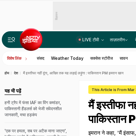
विज्ञापन
LIVE टीवी
ताज़ातरीन
उच्च न्यायालयों को एक साथ मिले ढाई दर्जन जज, 20 वकील बन गए HC के जस्टिस
संसद
Weather Today
सक्सेस स्टोरीज
सावन
विशेष लिंक
होम
देश
मैं इस्‍तीफा नहीं दूंगा, आखिर तक यह लड़ाई लड़ूंगा : पाकिस्‍तान PM इमरान खान
This Article is From Mar
यह भी पढ़ें
मैं इस्‍तीफा 
हनी ट्रैप में फंसा IAF का विंग कमांडर,
पाकिस्तानी हैंडलर्स को भेजी संवेदनशील
जानकारी, मचा हड़कंप
पाकिस्‍तान
'एक पर हमला, सब पर अटैक माना जाएगा',
इमरान ने कहा, 'मैं इंसा