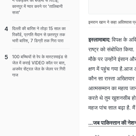
ने पकड़कर की बेरहमी से पिटाई;
कानपुर में प्यार करने पर 'तालिबानी
सजा'
इमरान खान ने कहा अविश्‍वास प्रस
दिल्ली की बारिश ने तोड़ा 15 साल का
रिकॉर्ड, प्रगति मैदान से छतरपुर तक
इस्‍लामाबाद:
विपक्ष के अव
भारी बारिश, 7 डिग्री तक गिरा पारा
राष्‍ट्र को संबोधित किय
100 बच्चियों से रेप के मास्टरमाइंड से
मौके पर उन्‍होंने इंसान 
जेल में कराई VIDEO कॉल पर बात,
क्षण में पहुंच गया है.आज आ
अजमेर सेंट्रल जेल के जेलर पर गिरी
गाज
कौन सा रास्‍ता अख्तियार
आत्‍मसम्‍मान का महत्‍व जा
करते थे तुम खुशनसीब हो कि
महज पांच साल बढ़ा है. मैं
...जब पाकिस्तान की नेश