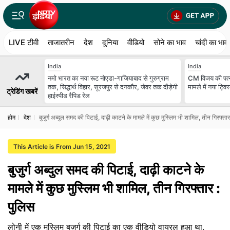
LIVE टीवी
ताजातरीन
देश
दुनिया
वीडियो
सोने का भाव
चांदी का भाव
India
India
नमो भारत का नया रूट नोएडा-गाजियाबाद से गुरुग्राम
CM विजय की पत्न
तक, सिद्धार्थ विहार, सूरजपुर से दनकौर, जेवर तक दौड़ेगी
मामले में नया ट्विस
ट्रेडिंग खबरें
हाईस्पीड रैपिड रेल
होम
देश
बुजुर्ग अब्‍दुल समद की पिटाई, दाढ़ी काटने के मामले में कुछ मुस्लिम भी शामिल, तीन गिरफ्ता
This Article is From Jun 15, 2021
बुजुर्ग अब्‍दुल समद की पिटाई, दाढ़ी काटने के
मामले में कुछ मुस्लिम भी शामिल, तीन गिरफ्तार :
पुलिस
लोनी में एक मुस्लिम बुज़ुर्ग की पिटाई का एक वीडियो वायरल हुआ था.