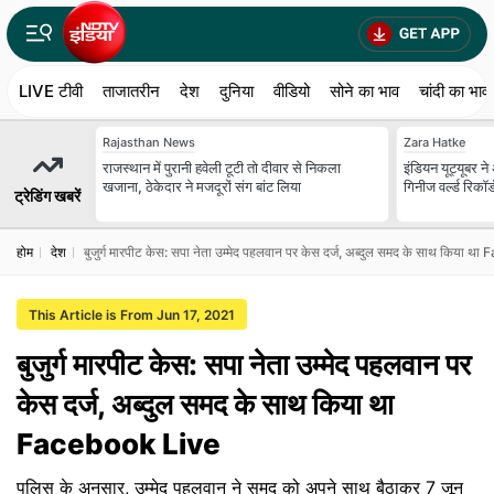
LIVE टीवी
ताजातरीन
देश
दुनिया
वीडियो
सोने का भाव
चांदी का भाव
Rajasthan News
Zara Hatke
राजस्थान में पुरानी हवेली टूटी तो दीवार से निकला
इंडियन यूट्यूबर ने
खजाना, ठेकेदार ने मजदूरों संग बांट लिया
गिनीज वर्ल्ड रिकॉर
ट्रेडिंग खबरें
होम
देश
बुजुर्ग मारपीट केस: सपा नेता उम्‍मेद पहलवान पर केस दर्ज, अब्‍दुल समद के साथ किया
This Article is From Jun 17, 2021
बुजुर्ग मारपीट केस: सपा नेता उम्‍मेद पहलवान पर
केस दर्ज, अब्‍दुल समद के साथ किया था
Facebook Live
पुलिस के अनुसार, उम्मेद पहलवान ने समद को अपने साथ बैठाकर 7 जून