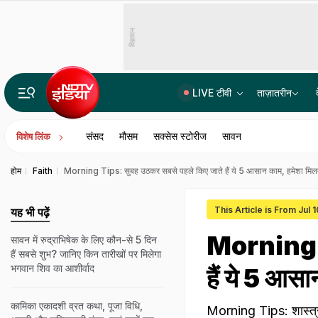
विज्ञापन
LIVE टीवी
ताज़ातरीन
10 मिनट में तलवार-कैंची से वार; पूर घर में मची चीख पुकार, वेब सीरीज देख बनाया प्लान, पति ने पत्नी को मार डाल
संसद
मौसम
सक्सेस स्टोरीज
सावन
विशेष लिंक
होम
Faith
Morning Tips: सुबह उठकर सबसे पहले किए जाते हैं ये 5 आसान काम, हमेशा मिलती है
This Article is From Jul 
यह भी पढ़ें
Morning T
सावन में रुद्राभिषेक के लिए कौन-से 5 दिन
हैं सबसे शुभ? जानिए किन तारीखों पर मिलेगा
भगवान श‍िव का आशीर्वाद
हैं ये 5 आसान
कामिका एकादशी व्रत कथा, पूजा विधि,
Morning Tips: शास्त्रो