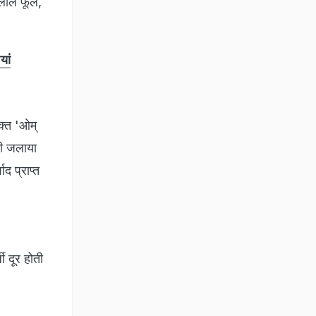
ं लाल फूल,
यां
क्त 'ओम्
भी जलाया
द प्राप्त
ी दूर होती