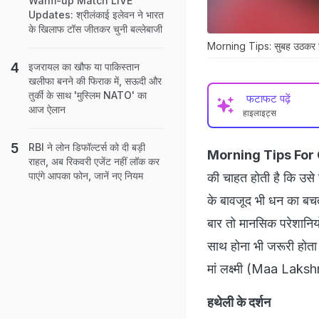
Warm-up Match LIVE
Updates: श्रीलंकाई इलेवन ने भारत
के खिलाफ टॉस जीतकर चुनी बल्लेबाजी
Morning Tips: सुबह उठकर ये 
इजरायल का खौफ या पाकिस्तान
खलीफा बनने की फिराक में, सऊदी और
तुर्की के साथ 'मुस्लिम NATO' का
फटाफट पढ़ें
आज ऐलान
हाइलाइट्स
RBI ने लोन डिफॉल्टर्स को दी बड़ी
Morning Tips For
राहत, अब रिकवरी एजेंट नहीं लॉक कर
पाएंगे आपका फोन, जानें नए नियम
की चाहत होती है कि उसे
के बावजूद भी धन का बचत न
बार तो मानसिक परेशानियो
साथ होना भी जरूरी होता
मां लक्ष्मी (Maa Laksh
हथेली के दर्शन