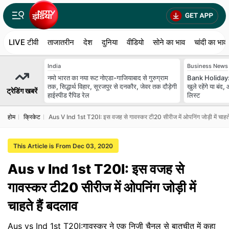
LIVE टीवी
ताजातरीन
देश
दुनिया
वीडियो
सोने का भाव
चांदी का भाव
India
Business News
नमो भारत का नया रूट नोएडा-गाजियाबाद से गुरुग्राम
Bank Holiday: 
तक, सिद्धार्थ विहार, सूरजपुर से दनकौर, जेवर तक दौड़ेगी
खुले रहेंगे या बं
ट्रेडिंग खबरें
हाईस्पीड रैपिड रेल
लिस्ट
होम
क्रिकेट
Aus V Ind 1st T20I: इस वजह से गावस्कर टी20 सीरीज में ओपनिंग जोड़ी में चाहते
This Article is From Dec 03, 2020
Aus v Ind 1st T20I: इस वजह से
गावस्कर टी20 सीरीज में ओपनिंग जोड़ी में
चाहते हैं बदलाव
Aus vs Ind 1st T20I:गावस्कर ने एक निजी चैनल से बातचीत में कहा