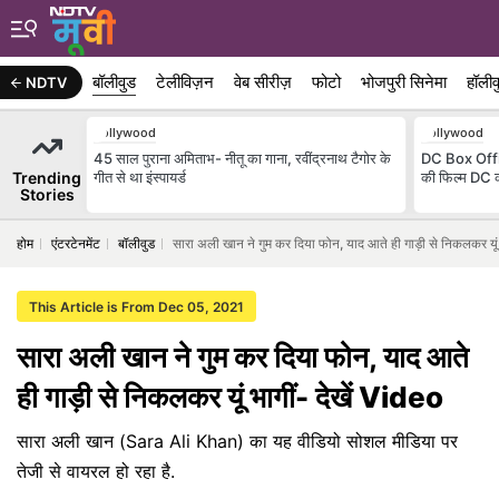
बॉलीवुड
टेलीविज़न
वेब सीरीज़
फोटो
भोजपुरी सिनेमा
हॉलीव
NDTV
Bollywood
Bollywood
45 साल पुराना अमिताभ- नीतू का गाना, रवींद्रनाथ टैगोर के
DC Box Offi
Trending
गीत से था इंस्पायर्ड
की फिल्म DC क
Stories
होम
एंटरटेनमेंट
बॉलीवुड
सारा अली खान ने गुम कर दिया फोन, याद आते ही गाड़ी से निकलकर यूं 
This Article is From Dec 05, 2021
सारा अली खान ने गुम कर दिया फोन, याद आते
ही गाड़ी से निकलकर यूं भागीं- देखें Video
सारा अली खान (Sara Ali Khan) का यह वीडियो सोशल मीडिया पर
तेजी से वायरल हो रहा है.