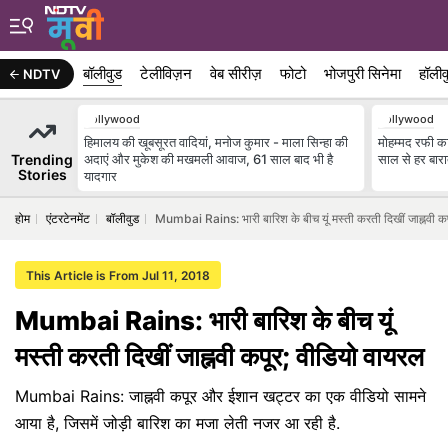
बॉलीवुड
टेलीविज़न
वेब सीरीज़
फोटो
भोजपुरी सिनेमा
हॉलीव
NDTV
Bollywood
Bollywood
हिमालय की खूबसूरत वादियां, मनोज कुमार - माला सिन्हा की
मोहम्मद रफी का
Trending
अदाएं और मुकेश की मखमली आवाज, 61 साल बाद भी है
साल से हर बारात
Stories
यादगार
होम
एंटरटेनमेंट
बॉलीवुड
Mumbai Rains: भारी बारिश के बीच यूं मस्ती करती दिखीं जाह्नवी क
This Article is From Jul 11, 2018
Mumbai Rains: भारी बारिश के बीच यूं
मस्ती करती दिखीं जाह्नवी कपूर; वीडियो वायरल
Mumbai Rains: जाह्नवी कपूर और ईशान खट्टर का एक वीडियो सामने
आया है, जिसमें जोड़ी बारिश का मजा लेती नजर आ रही है.