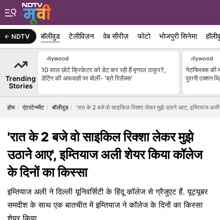
बॉलीवुड
टेलीविज़न
वेब सीरीज़
फोटो
भोजपुरी सिनेमा
हॉलीव
NDTV
Bollywood
Bollywood
10 साल छोटे क्रिकेटर को डेट कर रही हैं मृणाल ठाकुर?,
नेटफ्लिक्स की म
Trending
डेटिंग की अफवाहों पर बोलीं- ‘ब्रो रिलैक्स’
पुरानी एक्शन थ
Stories
होम
एंटरटेनमेंट
बॉलीवुड
'रात के 2 बजे वो साइकिल रिक्शा लेकर मुझे उठाने आए', इम्तियाज अली
'रात के 2 बजे वो साइकिल रिक्शा लेकर मुझे
उठाने आए', इम्तियाज अली शेयर किया कॉलेज
के दिनों का किस्सा
इम्तियाज अली ने दिल्ली यूनिवर्सिटी के हिंदू कॉलेज से ग्रैजुएट हैं. यूट्यूबर
समदीश के साथ एक बातचीत में इम्तियाज ने कॉलेज के दिनों का किस्सा
शेयर किया.