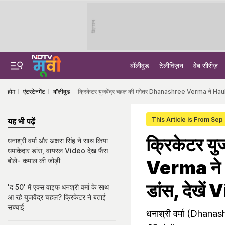
विज्ञापन
बॉलीवुड
टेलीविज़न
वेब सीरीज़
होम
एंटरटेनमेंट
बॉलीवुड
क्रिकेटर युजवेंद्र चहल की मंगेतर Dhanashree Verma ने Hauli 
This Article is From Sep
यह भी पढ़ें
क्रिकेटर य
धनाश्री वर्मा और अक्षरा सिंह ने साथ किया
धमाकेदार डांस, वायरल Video देख फैंस
बोले- कमाल की जोड़ी
Verma ने H
डांस, देखें
'द 50' में एक्स वाइफ धनश्री वर्मा के साथ
आ रहे युजवेंद्र चहल? क्रिकेटर ने बताई
सच्चाई
धनाश्री वर्मा (Dhanash