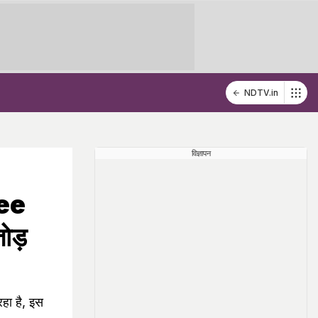
NDTV.in
विज्ञापन
ree
ोड़
हा है, इस