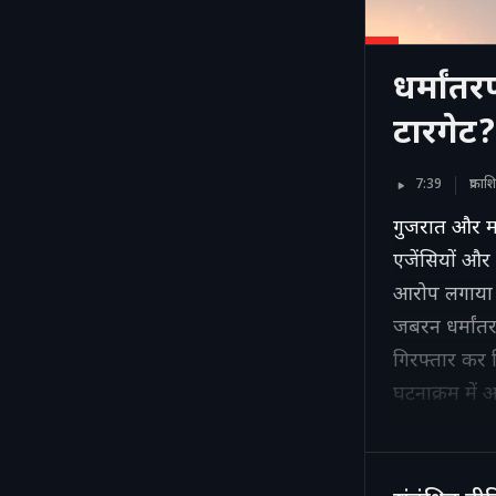
धर्मांत
टारगेट?
7:39
प्रका
गुजरात और महार
एजेंसियों और 
आरोप लगाया 
जबरन धर्मांत
गिरफ्तार कर 
घटनाक्रम में 