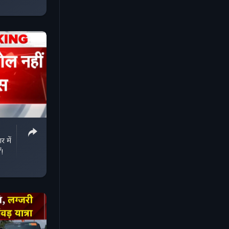
 में
ं!