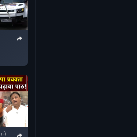
ता ने