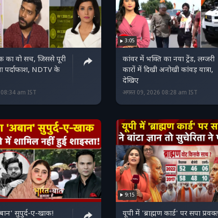
3:05
क का वो सच, जिससे पूरी
कांवर में भक्ति का नया ट्रेंड, लग्जरी
आ पर्दाफाश, NDTV के
कारों में दिखी अनोखी कांवड़ यात्रा,
देखिए
6 08:34 am IST
अगस्त 09, 2026 08:28 am IST
9:15
न' सुपुर्द-ए-खाक!
यूपी में 'ब्राह्मण कार्ड' पर सपा प्रवक्