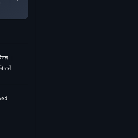
!
चैनल
 शर्तें
ved.