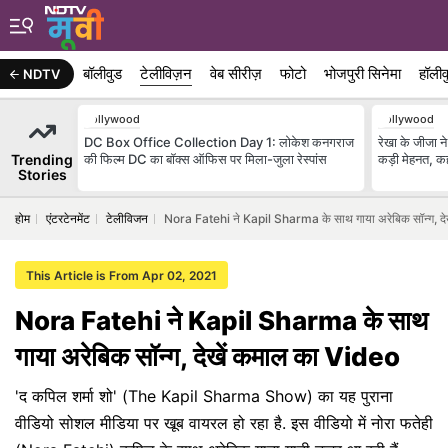
बॉलीवुड
टेलीविज़न
वेब सीरीज़
फोटो
भोजपुरी सिनेमा
हॉलीव
NDTV
Bollywood
Bollywood
DC Box Office Collection Day 1: लोकेश कनगराज
रेखा के जीजा ने
Trending
की फिल्म DC का बॉक्स ऑफिस पर मिला-जुला रेस्पांस
कड़ी मेहनत, कह
Stories
होम
एंटरटेनमेंट
टेलीविजन
Nora Fatehi ने Kapil Sharma के साथ गाया अरेबिक सॉन्ग, द
This Article is From Apr 02, 2021
Nora Fatehi ने Kapil Sharma के साथ
गाया अरेबिक सॉन्ग, देखें कमाल का Video
'द कपिल शर्मा शो' (The Kapil Sharma Show) का यह पुराना
वीडियो सोशल मीडिया पर खूब वायरल हो रहा है. इस वीडियो में नोरा फतेही